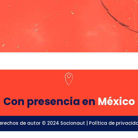
Con presencia en
México
erechos de autor © 2024 Socionaut |
Política de privacid