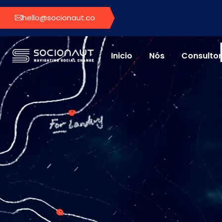
hello@socionaut.co
Inicio
Nós
Consultor