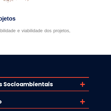
ojetos
lidade e viabilidade dos projetos,
os Socioambientais
o