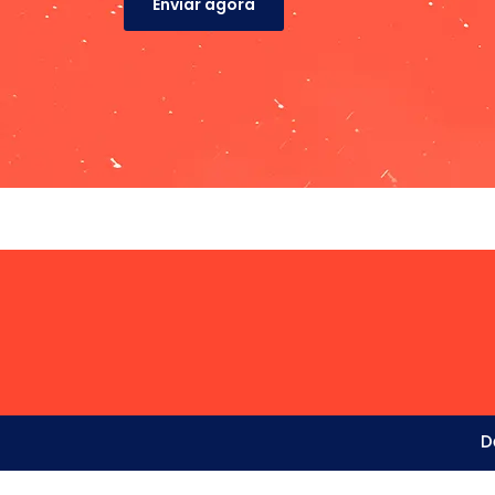
Enviar agora
D